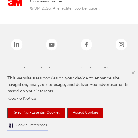
Cookie-voorkeuren
© 3M 2026. Alle rechten voorbehouden.
De bovenstaande merken zijn handelsmerken van 3M.we
This website uses cookies on your device to enhance site
navigation, analyze site usage, and deliver you advertisements
based on your interests.
Cookie Notice
Reject Non-Essential Cookies
Accept Cookies
Cookie Preferences