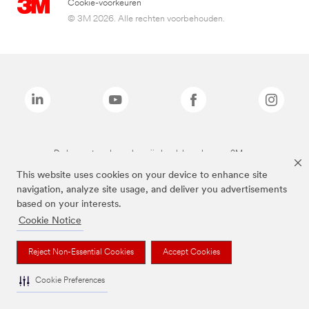
Cookie-voorkeuren
© 3M 2026. Alle rechten voorbehouden.
De bovenstaande merken zijn handelsmerken van 3M.we
This website uses cookies on your device to enhance site
navigation, analyze site usage, and deliver you advertisements
based on your interests.
Cookie Notice
Reject Non-Essential Cookies
Accept Cookies
Cookie Preferences