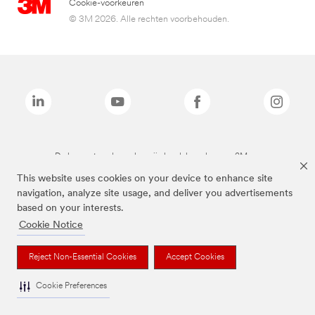
Cookie-voorkeuren
© 3M 2026. Alle rechten voorbehouden.
De bovenstaande merken zijn handelsmerken van 3M.we
This website uses cookies on your device to enhance site
navigation, analyze site usage, and deliver you advertisements
based on your interests.
Cookie Notice
Reject Non-Essential Cookies
Accept Cookies
Cookie Preferences