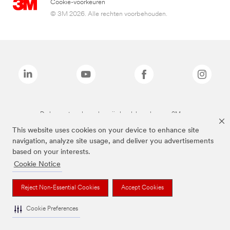
Cookie-voorkeuren
© 3M 2026. Alle rechten voorbehouden.
De bovenstaande merken zijn handelsmerken van 3M.we
This website uses cookies on your device to enhance site
navigation, analyze site usage, and deliver you advertisements
based on your interests.
Cookie Notice
Reject Non-Essential Cookies
Accept Cookies
Cookie Preferences