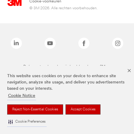
Cookie-voorkeuren
© 3M 2026. Alle rechten voorbehouden.
De bovenstaande merken zijn handelsmerken van 3M.we
This website uses cookies on your device to enhance site
navigation, analyze site usage, and deliver you advertisements
based on your interests.
Cookie Notice
Reject Non-Essential Cookies
Accept Cookies
Cookie Preferences