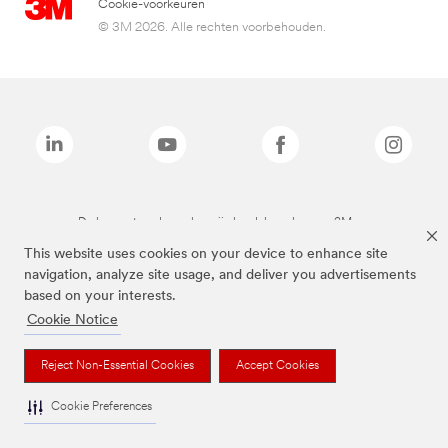
Cookie-voorkeuren
© 3M 2026. Alle rechten voorbehouden.
De bovenstaande merken zijn handelsmerken van 3M.we
This website uses cookies on your device to enhance site
navigation, analyze site usage, and deliver you advertisements
based on your interests.
Cookie Notice
Reject Non-Essential Cookies
Accept Cookies
Cookie Preferences