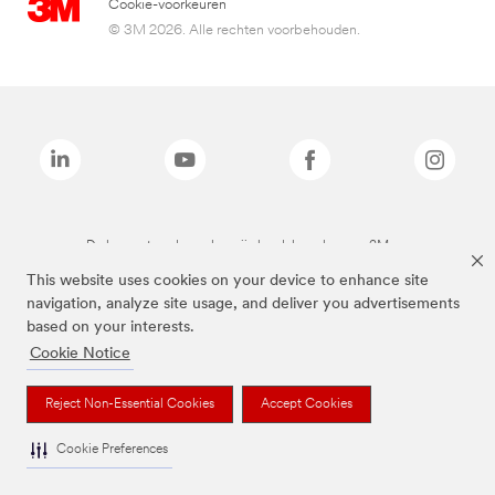
Cookie-voorkeuren
© 3M 2026. Alle rechten voorbehouden.
De bovenstaande merken zijn handelsmerken van 3M.we
This website uses cookies on your device to enhance site
navigation, analyze site usage, and deliver you advertisements
based on your interests.
Cookie Notice
Reject Non-Essential Cookies
Accept Cookies
Cookie Preferences