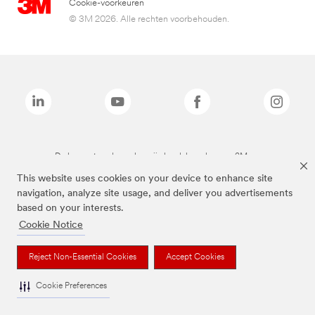
Cookie-voorkeuren
© 3M 2026. Alle rechten voorbehouden.
De bovenstaande merken zijn handelsmerken van 3M.we
This website uses cookies on your device to enhance site
navigation, analyze site usage, and deliver you advertisements
based on your interests.
Cookie Notice
Reject Non-Essential Cookies
Accept Cookies
Cookie Preferences