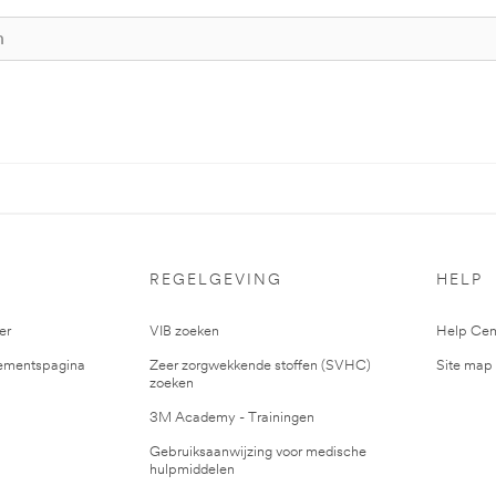
S
REGELGEVING
HELP
er
VIB zoeken
Help Cen
mentspagina
Zeer zorgwekkende stoffen (SVHC)
Site map
zoeken
3M Academy - Trainingen
Gebruiksaanwijzing voor medische
hulpmiddelen