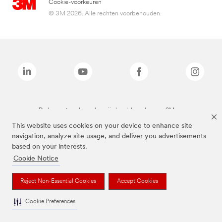
Cookie-voorkeuren
© 3M 2026. Alle rechten voorbehouden.
De bovenstaande merken zijn handelsmerken van 3M.we
This website uses cookies on your device to enhance site
navigation, analyze site usage, and deliver you advertisements
based on your interests.
Cookie Notice
Reject Non-Essential Cookies
Accept Cookies
Cookie Preferences