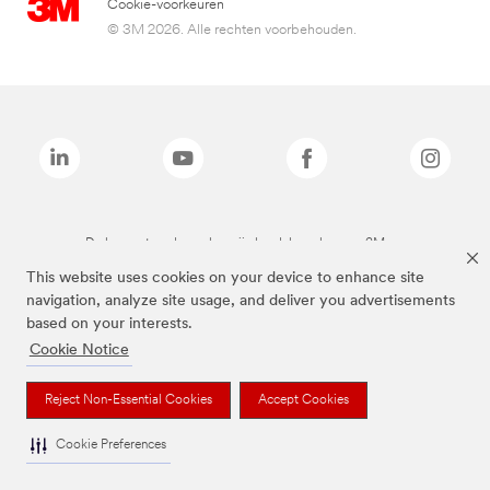
Cookie-voorkeuren
© 3M 2026. Alle rechten voorbehouden.
De bovenstaande merken zijn handelsmerken van 3M.we
This website uses cookies on your device to enhance site
navigation, analyze site usage, and deliver you advertisements
based on your interests.
Cookie Notice
Reject Non-Essential Cookies
Accept Cookies
Cookie Preferences