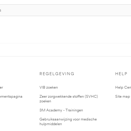
S
REGELGEVING
HELP
er
VIB zoeken
Help Cen
mentspagina
Zeer zorgwekkende stoffen (SVHC)
Site map
zoeken
3M Academy - Trainingen
Gebruiksaanwijzing voor medische
hulpmiddelen