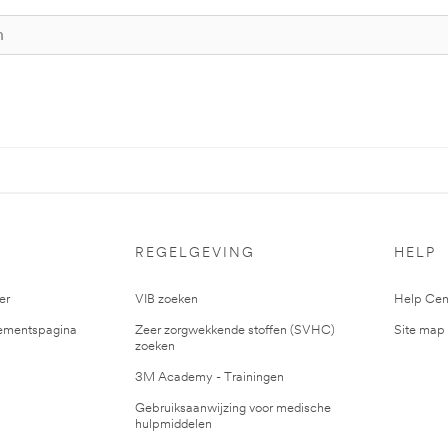
S
REGELGEVING
HELP
er
VIB zoeken
Help Cen
mentspagina
Zeer zorgwekkende stoffen (SVHC)
Site map
zoeken
3M Academy - Trainingen
Gebruiksaanwijzing voor medische
hulpmiddelen