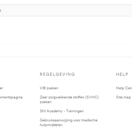
S
REGELGEVING
HELP
er
VIB zoeken
Help Cen
mentspagina
Zeer zorgwekkende stoffen (SVHC)
Site map
zoeken
3M Academy - Trainingen
Gebruiksaanwijzing voor medische
hulpmiddelen