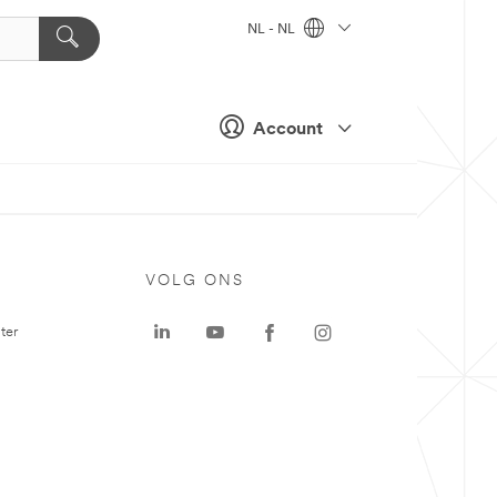
NL - NL
Account
VOLG ONS
ter