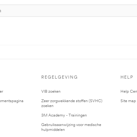
S
REGELGEVING
HELP
er
VIB zoeken
Help Cen
mentspagina
Zeer zorgwekkende stoffen (SVHC)
Site map
zoeken
3M Academy - Trainingen
Gebruiksaanwijzing voor medische
hulpmiddelen