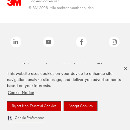
Cookie-voorkeuren
© 3M 2026. Alle rechten voorbehouden.
De bovenstaande merken zijn handelsmerken van 3M.we
This website uses cookies on your device to enhance site
navigation, analyze site usage, and deliver you advertisements
based on your interests.
Cookie Notice
Reject Non-Essential Cookies
Accept Cookies
Cookie Preferences