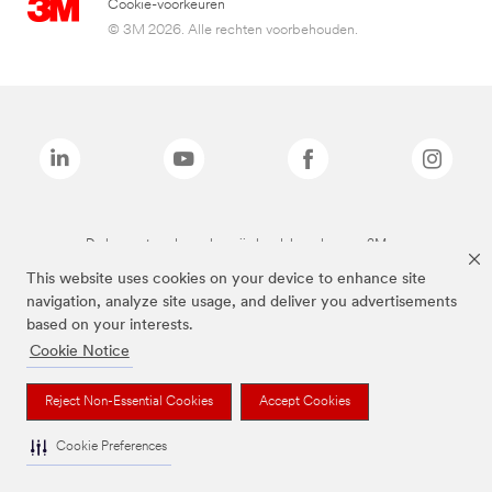
Cookie-voorkeuren
© 3M 2026. Alle rechten voorbehouden.
De bovenstaande merken zijn handelsmerken van 3M.we
This website uses cookies on your device to enhance site
navigation, analyze site usage, and deliver you advertisements
based on your interests.
Cookie Notice
Reject Non-Essential Cookies
Accept Cookies
Cookie Preferences