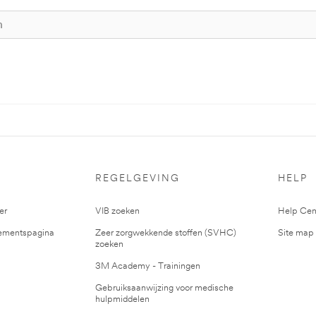
S
REGELGEVING
HELP
er
VIB zoeken
Help Cen
mentspagina
Zeer zorgwekkende stoffen (SVHC)
Site map
zoeken
3M Academy - Trainingen
Gebruiksaanwijzing voor medische
hulpmiddelen