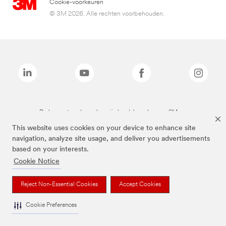
Cookie-voorkeuren
© 3M 2026. Alle rechten voorbehouden.
De bovenstaande merken zijn handelsmerken van 3M.we
This website uses cookies on your device to enhance site
navigation, analyze site usage, and deliver you advertisements
based on your interests.
Cookie Notice
Reject Non-Essential Cookies
Accept Cookies
Cookie Preferences