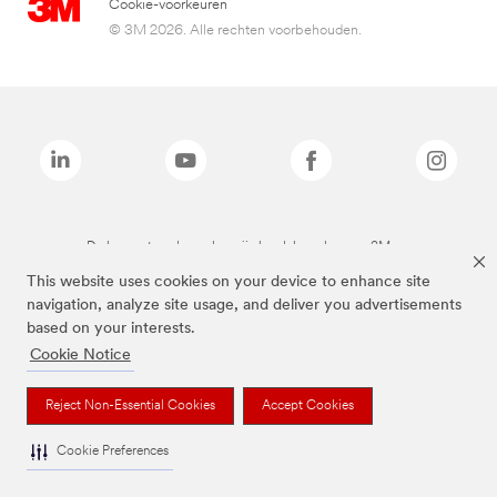
Cookie-voorkeuren
© 3M 2026. Alle rechten voorbehouden.
De bovenstaande merken zijn handelsmerken van 3M.we
This website uses cookies on your device to enhance site
navigation, analyze site usage, and deliver you advertisements
based on your interests.
Cookie Notice
Reject Non-Essential Cookies
Accept Cookies
Cookie Preferences