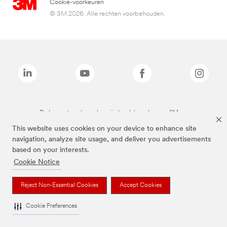
Cookie-voorkeuren
© 3M 2026. Alle rechten voorbehouden.
De bovenstaande merken zijn handelsmerken van 3M.we
This website uses cookies on your device to enhance site
navigation, analyze site usage, and deliver you advertisements
based on your interests.
Cookie Notice
Reject Non-Essential Cookies
Accept Cookies
Cookie Preferences