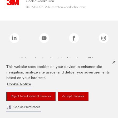
Cookie-voorkeuren
© 3M 2026. Alle rechten voorbehouden.
De bovenstaande merken zijn handelsmerken van 3M.we
This website uses cookies on your device to enhance site
navigation, analyze site usage, and deliver you advertisements
based on your interests.
Cookie Notice
Reject Non-Essential Cookies
Accept Cookies
Cookie Preferences