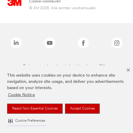
Cookie-voorkeuren
© 3M 2026. Alle rechten voorbehouden.
De bovenstaande merken zijn handelsmerken van 3M.we
This website uses cookies on your device to enhance site
navigation, analyze site usage, and deliver you advertisements
based on your interests.
Cookie Notice
Reject Non-Essential Cookies
Accept Cookies
Cookie Preferences