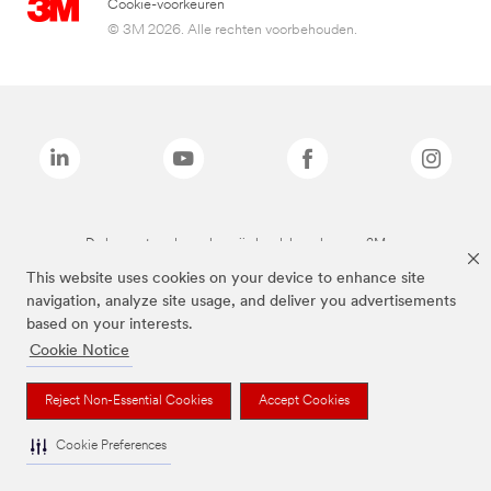
Cookie-voorkeuren
© 3M 2026. Alle rechten voorbehouden.
De bovenstaande merken zijn handelsmerken van 3M.we
This website uses cookies on your device to enhance site
navigation, analyze site usage, and deliver you advertisements
based on your interests.
Cookie Notice
Reject Non-Essential Cookies
Accept Cookies
Cookie Preferences