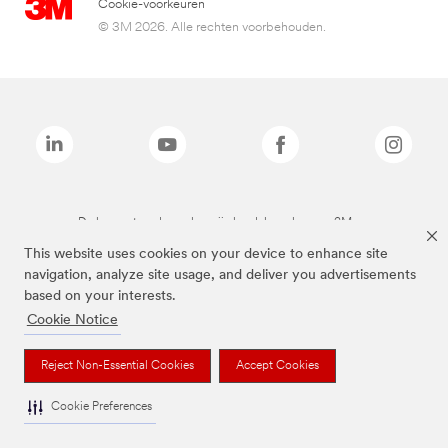
Cookie-voorkeuren
© 3M 2026. Alle rechten voorbehouden.
De bovenstaande merken zijn handelsmerken van 3M.we
This website uses cookies on your device to enhance site
navigation, analyze site usage, and deliver you advertisements
based on your interests.
Cookie Notice
Reject Non-Essential Cookies
Accept Cookies
Cookie Preferences