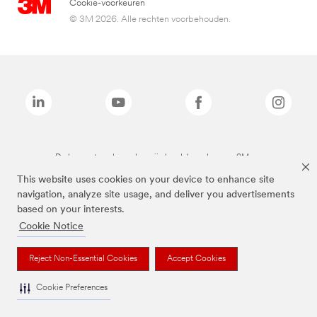
Cookie-voorkeuren
© 3M 2026. Alle rechten voorbehouden.
De bovenstaande merken zijn handelsmerken van 3M.we
This website uses cookies on your device to enhance site
navigation, analyze site usage, and deliver you advertisements
based on your interests.
Cookie Notice
Reject Non-Essential Cookies
Accept Cookies
Cookie Preferences