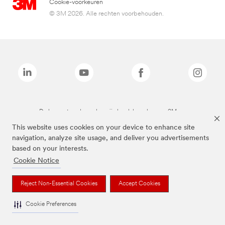
Cookie-voorkeuren
© 3M 2026. Alle rechten voorbehouden.
De bovenstaande merken zijn handelsmerken van 3M.we
This website uses cookies on your device to enhance site
navigation, analyze site usage, and deliver you advertisements
based on your interests.
Cookie Notice
Reject Non-Essential Cookies
Accept Cookies
Cookie Preferences