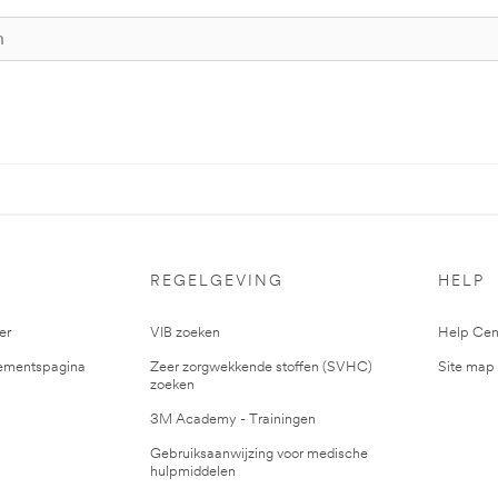
S
REGELGEVING
HELP
er
VIB zoeken
Help Cen
mentspagina
Zeer zorgwekkende stoffen (SVHC)
Site map
zoeken
3M Academy - Trainingen
Gebruiksaanwijzing voor medische
hulpmiddelen