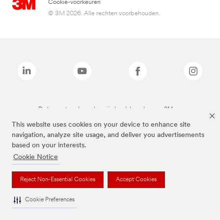
Cookie-voorkeuren
© 3M 2026. Alle rechten voorbehouden.
De bovenstaande merken zijn handelsmerken van 3M.we
This website uses cookies on your device to enhance site
navigation, analyze site usage, and deliver you advertisements
based on your interests.
Cookie Notice
Reject Non-Essential Cookies
Accept Cookies
Cookie Preferences