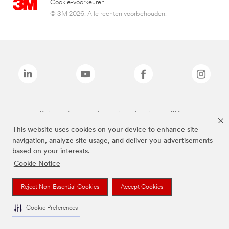
Cookie-voorkeuren
© 3M 2026. Alle rechten voorbehouden.
De bovenstaande merken zijn handelsmerken van 3M.we
This website uses cookies on your device to enhance site
navigation, analyze site usage, and deliver you advertisements
based on your interests.
Cookie Notice
Reject Non-Essential Cookies
Accept Cookies
Cookie Preferences