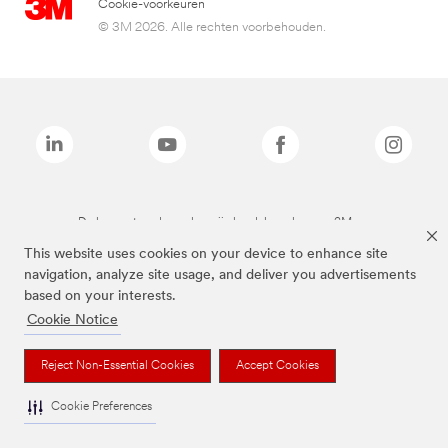
Cookie-voorkeuren
© 3M 2026. Alle rechten voorbehouden.
De bovenstaande merken zijn handelsmerken van 3M.we
This website uses cookies on your device to enhance site
navigation, analyze site usage, and deliver you advertisements
based on your interests.
Cookie Notice
Reject Non-Essential Cookies
Accept Cookies
Cookie Preferences