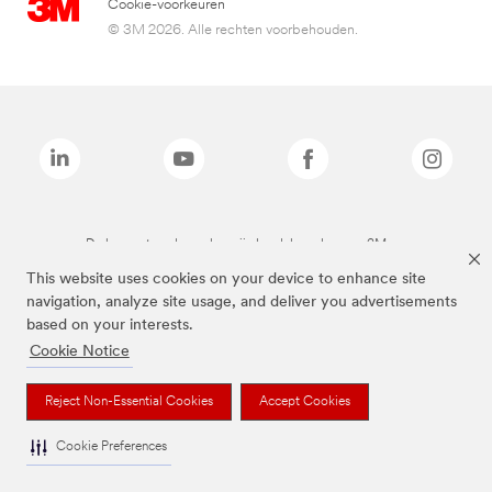
Cookie-voorkeuren
© 3M 2026. Alle rechten voorbehouden.
De bovenstaande merken zijn handelsmerken van 3M.we
This website uses cookies on your device to enhance site
navigation, analyze site usage, and deliver you advertisements
based on your interests.
Cookie Notice
Reject Non-Essential Cookies
Accept Cookies
Cookie Preferences