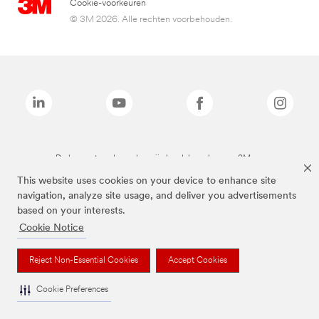
Cookie-voorkeuren
© 3M 2026. Alle rechten voorbehouden.
De bovenstaande merken zijn handelsmerken van 3M.we
This website uses cookies on your device to enhance site
navigation, analyze site usage, and deliver you advertisements
based on your interests.
Cookie Notice
Reject Non-Essential Cookies
Accept Cookies
Cookie Preferences