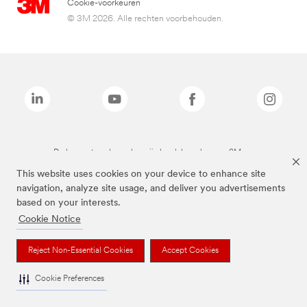
Cookie-voorkeuren
© 3M 2026. Alle rechten voorbehouden.
De bovenstaande merken zijn handelsmerken van 3M.we
This website uses cookies on your device to enhance site
navigation, analyze site usage, and deliver you advertisements
based on your interests.
Cookie Notice
Reject Non-Essential Cookies
Accept Cookies
Cookie Preferences