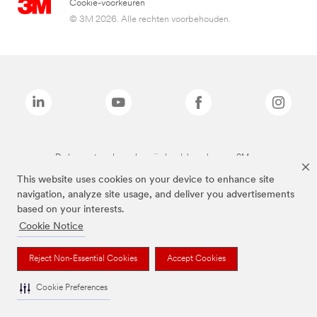
Cookie-voorkeuren
© 3M 2026. Alle rechten voorbehouden.
De bovenstaande merken zijn handelsmerken van 3M.we
This website uses cookies on your device to enhance site
navigation, analyze site usage, and deliver you advertisements
based on your interests.
Cookie Notice
Reject Non-Essential Cookies
Accept Cookies
Cookie Preferences