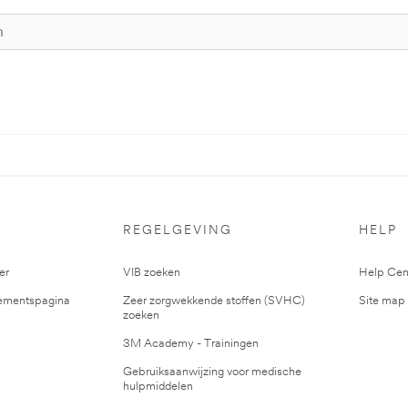
S
REGELGEVING
HELP
er
VIB zoeken
Help Cen
mentspagina
Zeer zorgwekkende stoffen (SVHC)
Site map
zoeken
3M Academy - Trainingen
Gebruiksaanwijzing voor medische
hulpmiddelen