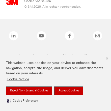
Cookie-voorkeuren
© 3M 2026. Alle rechten voorbehouden.
De bovenstaande merken zijn handelsmerken van 3M.we
This website uses cookies on your device to enhance site
navigation, analyze site usage, and deliver you advertisements
based on your interests.
Cookie Notice
Reject Non-Essential Cookies
Accept Cookies
Cookie Preferences