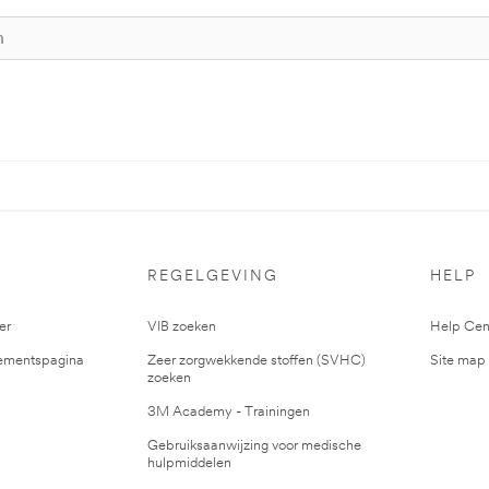
S
REGELGEVING
HELP
er
VIB zoeken
Help Cen
mentspagina
Zeer zorgwekkende stoffen (SVHC)
Site map
zoeken
3M Academy - Trainingen
Gebruiksaanwijzing voor medische
hulpmiddelen