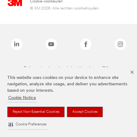
Cookie-voorkeuren
© 3M 2026. Alle rechten voorbehouden.
De bovenstaande merken zijn handelsmerken van 3M.we
This website uses cookies on your device to enhance site
navigation, analyze site usage, and deliver you advertisements
based on your interests.
Cookie Notice
Reject Non-Essential Cookies
Accept Cookies
Cookie Preferences