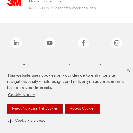
Cookie-voorkeuren
© 3M 2026. Alle rechten voorbehouden.
De bovenstaande merken zijn handelsmerken van 3M.we
This website uses cookies on your device to enhance site
navigation, analyze site usage, and deliver you advertisements
based on your interests.
Cookie Notice
Reject Non-Essential Cookies
Accept Cookies
Cookie Preferences