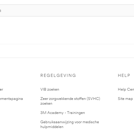
S
REGELGEVING
HELP
er
VIB zoeken
Help Cen
mentspagina
Zeer zorgwekkende stoffen (SVHC)
Site map
zoeken
3M Academy - Trainingen
Gebruiksaanwijzing voor medische
hulpmiddelen