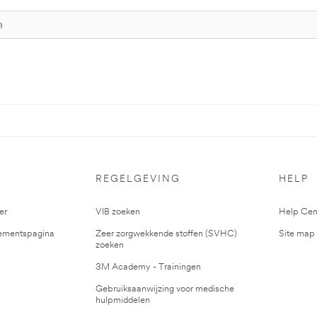
S
REGELGEVING
HELP
er
VIB zoeken
Help Cen
mentspagina
Zeer zorgwekkende stoffen (SVHC)
Site map
zoeken
3M Academy - Trainingen
Gebruiksaanwijzing voor medische
hulpmiddelen