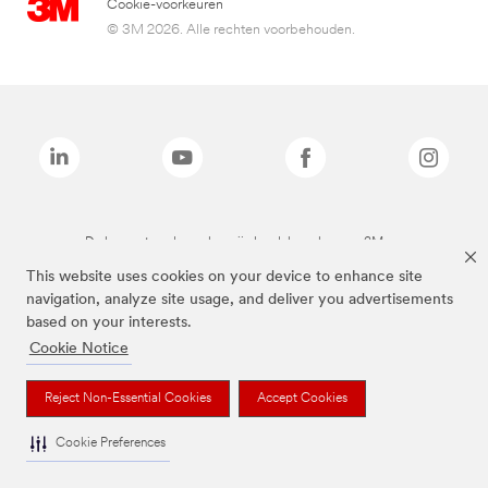
Cookie-voorkeuren
© 3M 2026. Alle rechten voorbehouden.
De bovenstaande merken zijn handelsmerken van 3M.we
This website uses cookies on your device to enhance site
navigation, analyze site usage, and deliver you advertisements
based on your interests.
Cookie Notice
Reject Non-Essential Cookies
Accept Cookies
Cookie Preferences