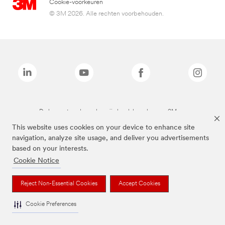
Cookie-voorkeuren
© 3M 2026. Alle rechten voorbehouden.
De bovenstaande merken zijn handelsmerken van 3M.we
This website uses cookies on your device to enhance site
navigation, analyze site usage, and deliver you advertisements
based on your interests.
Cookie Notice
Reject Non-Essential Cookies
Accept Cookies
Cookie Preferences