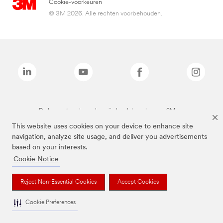
Cookie-voorkeuren
© 3M 2026. Alle rechten voorbehouden.
De bovenstaande merken zijn handelsmerken van 3M.we
This website uses cookies on your device to enhance site
navigation, analyze site usage, and deliver you advertisements
based on your interests.
Cookie Notice
Reject Non-Essential Cookies
Accept Cookies
Cookie Preferences