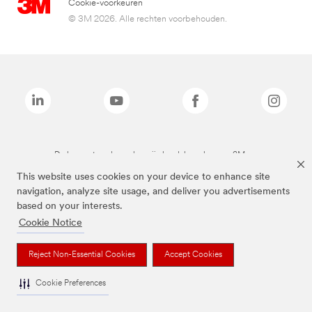
Cookie-voorkeuren
© 3M 2026. Alle rechten voorbehouden.
De bovenstaande merken zijn handelsmerken van 3M.we
This website uses cookies on your device to enhance site
navigation, analyze site usage, and deliver you advertisements
based on your interests.
Cookie Notice
Reject Non-Essential Cookies
Accept Cookies
Cookie Preferences