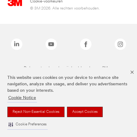
Cookie-voorkeuren
© 3M 2026. Alle rechten voorbehouden.
De bovenstaande merken zijn handelsmerken van 3M.we
This website uses cookies on your device to enhance site
navigation, analyze site usage, and deliver you advertisements
based on your interests.
Cookie Notice
Reject Non-Essential Cookies
Accept Cookies
Cookie Preferences