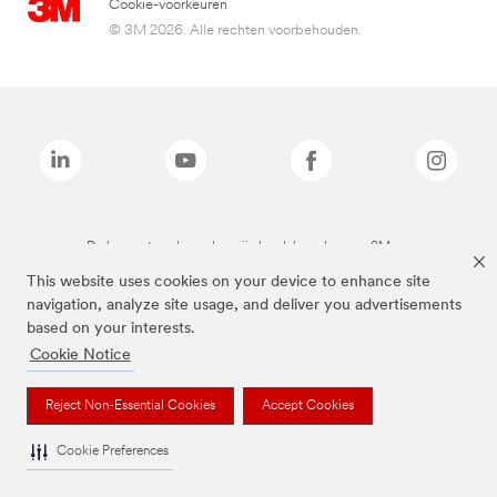
Cookie-voorkeuren
© 3M 2026. Alle rechten voorbehouden.
De bovenstaande merken zijn handelsmerken van 3M.we
This website uses cookies on your device to enhance site
navigation, analyze site usage, and deliver you advertisements
based on your interests.
Cookie Notice
Reject Non-Essential Cookies
Accept Cookies
Cookie Preferences