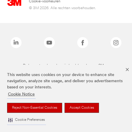
Cookie-voorkeuren
© 3M 2026. Alle rechten voorbehouden.
De bovenstaande merken zijn handelsmerken van 3M.we
This website uses cookies on your device to enhance site
navigation, analyze site usage, and deliver you advertisements
based on your interests.
Cookie Notice
Reject Non-Essential Cookies
Accept Cookies
Cookie Preferences