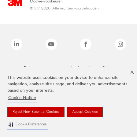
Cookie-voorkeuren
© 3M 2026. Alle rechten voorbehouden.
De bovenstaande merken zijn handelsmerken van 3M.we
This website uses cookies on your device to enhance site
navigation, analyze site usage, and deliver you advertisements
based on your interests.
Cookie Notice
Reject Non-Essential Cookies
Accept Cookies
Cookie Preferences